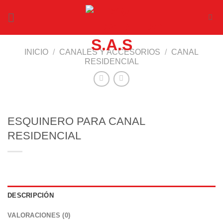
Saltar
al
contenido
INICIO
/
CANALES Y ACCESORIOS
/
CANAL
RESIDENCIAL
ESQUINERO PARA CANAL
RESIDENCIAL
DESCRIPCIÓN
VALORACIONES (0)