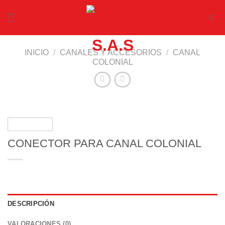
Saltar
al
contenido
INICIO
/
CANALES Y ACCESORIOS
/
CANAL
COLONIAL
CONECTOR PARA CANAL COLONIAL
DESCRIPCIÓN
VALORACIONES (0)