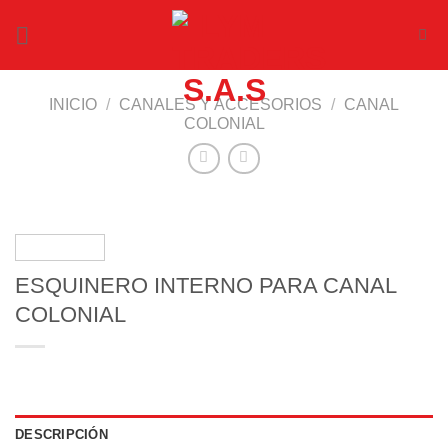
Saltar
al
contenido
INICIO
/
CANALES Y ACCESORIOS
/
CANAL
COLONIAL
ESQUINERO INTERNO PARA CANAL
COLONIAL
DESCRIPCIÓN