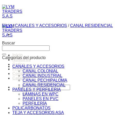
Saltar
al
contenido
Inicio
/
CANALES Y ACCESORIOS
/
CANAL RESIDENCIAL
Buscar
Inicio
Categorías del producto
Nosotros
Cotice
CANALES Y ACCESORIOS
Proyectos
CANAL COLONIAL
Contáctenos
CANAL INDUSTRIAL
Catalogo
CANAL PECHIPALOMA
CANAL RESIDENCIAL
Buscar
PANELES Y PERFILERIA
por:
LÁMINAS EN WPC
PANELES EN PVC
PERFILERÍA
POLICARBONATOS
TEJA Y ACCESORIOS ASA