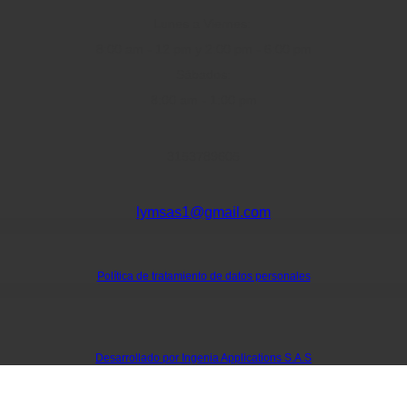
Lunes a Viernes:
8:00 am - 12 pm y 2:00 pm - 6:00 pm
Sábados:
8:00 am - 1:00 pm
3153789605
lymsas1@gmail.com
Política de tratamiento de datos personales
Desarrollado por Ingenia Applications S.A.S