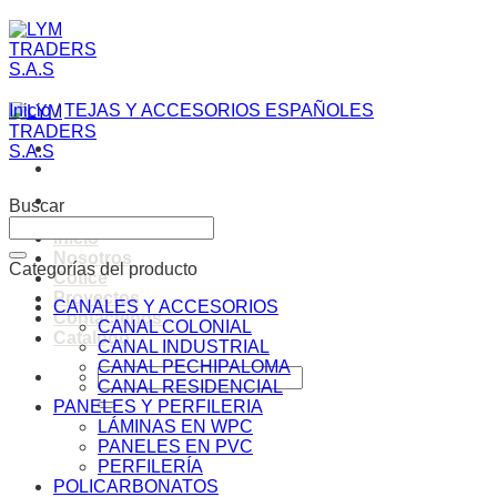
Saltar
al
contenido
Inicio
/
TEJAS Y ACCESORIOS ESPAÑOLES
Buscar
Inicio
Nosotros
Categorías del producto
Cotice
Proyectos
CANALES Y ACCESORIOS
Contáctenos
CANAL COLONIAL
Catalogo
CANAL INDUSTRIAL
CANAL PECHIPALOMA
Buscar
CANAL RESIDENCIAL
por:
PANELES Y PERFILERIA
LÁMINAS EN WPC
PANELES EN PVC
PERFILERÍA
POLICARBONATOS