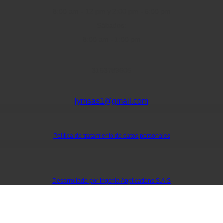
8:00 am - 12 pm y 2:00 pm - 6:00 pm
Sábados:
8:00 am - 1:00 pm
3153789605
lymsas1@gmail.com
Política de tratamiento de datos personales
Desarrollado por Ingenia Applications S.A.S